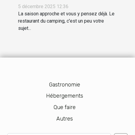
assurer une saison
5 décembre 2025 12:36
réussie sans les
La saison approche et vous y pensez déjà. Le
contraintes ?
restaurant du camping, c'est un peu votre
sujet...
Gastronomie
Hébergements
Que faire
Autres