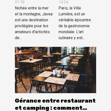
des chefs
activités de
14:54
01:18
étoilés à
Paris, la Ville
plein air à
Nichée entre la mer
Lumière, est un
et la montagne, Javea
Paris
Javea
véritable épicentre
est une destination
de la gastronomie
privilégiée pour les
mondiale. L'art
amateurs d'activités
culinaire y est...
de...
Gérance entre restaurant
et camping : comment