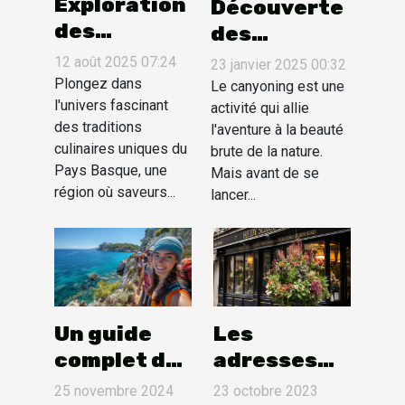
Exploration
Découverte
des
des
traditions
techniques
12 août 2025 07:24
23 janvier 2025 00:32
culinaires
de sécurité
Plongez dans
Le canyoning est une
uniques du
l'univers fascinant
essentielles
activité qui allie
des traditions
l'aventure à la beauté
Pays
en
culinaires uniques du
brute de la nature.
Basque
canyoning
Pays Basque, une
Mais avant de se
région où saveurs...
lancer...
Les
Un guide
adresses
complet des
secrètes
meilleures
23 octobre 2023
25 novembre 2024