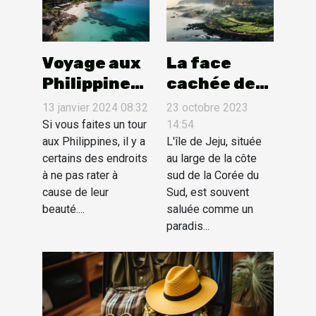
Voyage aux
La face
Philippines :
cachée de
les plus
l'île de Jeju
13 janvier 2024 08:32
23 octobre 2023
beaux
en Corée du
Si vous faites un tour
14:54
endroits à
aux Philippines, il y a
Sud
L'île de Jeju, située
certains des endroits
au large de la côte
visiter
à ne pas rater à
sud de la Corée du
cause de leur
Sud, est souvent
beauté....
saluée comme un
paradis...