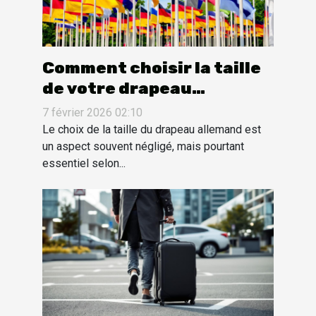
Comment choisir la taille
de votre drapeau
allemand pour différents
7 février 2026 02:10
usages ?
Le choix de la taille du drapeau allemand est
un aspect souvent négligé, mais pourtant
essentiel selon...