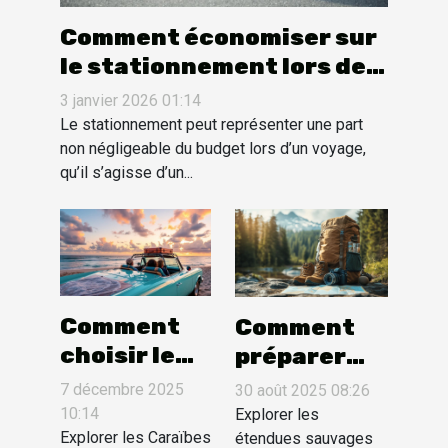
Comment économiser sur
le stationnement lors de
vos voyages ?
3 janvier 2026 01:14
Le stationnement peut représenter une part
non négligeable du budget lors d’un voyage,
qu’il s’agisse d’un...
Comment
Comment
choisir le
préparer
véhicule
son sac
7 décembre 2025
30 août 2025 08:26
idéal pour
pour une
10:14
Explorer les
votre
Explorer les Caraïbes
aventure à
étendues sauvages