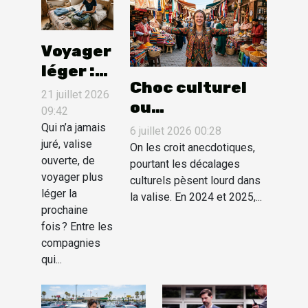
Voyager
léger :
Choc culturel
astuces
21 juillet 2026
ou
de
09:42
enrichissement
routard
Qui n’a jamais
6 juillet 2026 00:28
juré, valise
personnel :
pour
On les croit anecdotiques,
ouverte, de
quand le
pourtant les décalages
faire sa
voyager plus
culturels pèsent lourd dans
dépaysement
valise
léger la
la valise. En 2024 et 2025,...
façonne le
sans
prochaine
voyageur
fois ? Entre les
stress
compagnies
qui...