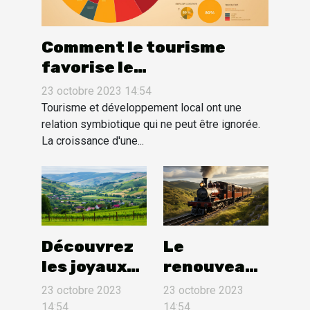
Comment le tourisme
favorise le
développement local
23 octobre 2023 14:54
Tourisme et développement local ont une
relation symbiotique qui ne peut être ignorée.
La croissance d'une...
Découvrez
Le
les joyaux
renouveau
cachés de la
du train à
23 octobre 2023
23 octobre 2023
Moldavie
vapeur, un
14:54
14:54