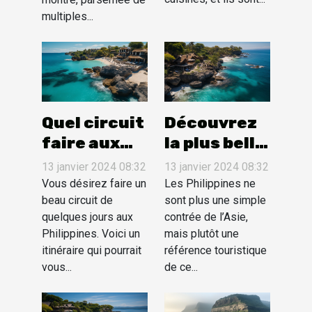
multiples...
Quel circuit
Découvrez
faire aux
la plus belle
Philippines
île des
13 janvier 2024 08:32
13 janvier 2024 08:32
?
Philippines
Vous désirez faire un
Les Philippines ne
beau circuit de
sont plus une simple
quelques jours aux
contrée de l’Asie,
Philippines. Voici un
mais plutôt une
itinéraire qui pourrait
référence touristique
vous...
de ce...