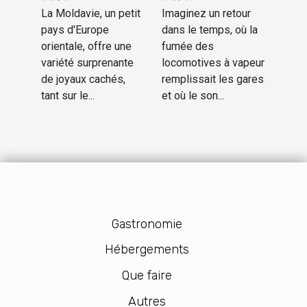
La Moldavie, un petit
voyage
Imaginez un retour
pays d'Europe
dans le temps, où la
dans le
orientale, offre une
fumée des
temps
variété surprenante
locomotives à vapeur
de joyaux cachés,
remplissait les gares
tant sur le...
et où le son...
Gastronomie
Hébergements
Que faire
Autres