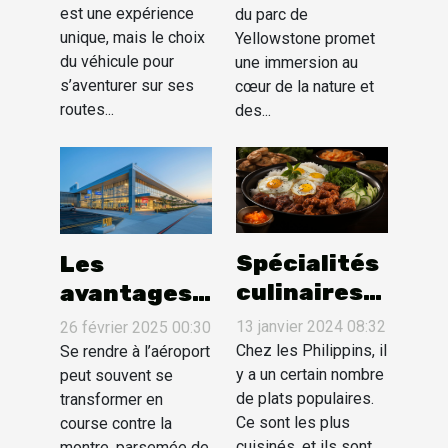
est une expérience
du parc de
séjour en
Yellowstone
unique, mais le choix
Yellowstone promet
Caraïbes ?
?
du véhicule pour
une immersion au
s’aventurer sur ses
cœur de la nature et
routes...
des...
Spécialités
Les
culinaires
avantages
des
des
13 janvier 2024 08:32
26 février 2025 00:30
Philippines
parkings
Chez les Philippins, il
Se rendre à l’aéroport
y a un certain nombre
privés
peut souvent se
de plats populaires.
transformer en
proches des
Ce sont les plus
course contre la
aéroports
cuisinés, et ils sont...
montre, parsemée de