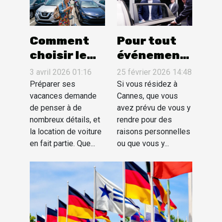
Comment
Pour tout
choisir le
événement
meilleur
à Cannes,
3 avril 2026 01:16
25 février 2026 14:48
service de
réservez un
Préparer ses
Si vous résidez à
location de
vacances demande
VTC avec
Cannes, que vous
de penser à de
avez prévu de vous y
voitures
cette
nombreux détails, et
rendre pour des
pour vos
société
la location de voiture
raisons personnelles
vacances ?
privée !
en fait partie. Que...
ou que vous y...