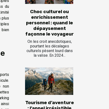
iples
ss du
Choc culturel ou
ximité
enrichissement
n plus
personnel : quand le
iples
dépaysement
 bien
façonne le voyageur
On les croit anecdotiques,
pourtant les décalages
culturels pèsent lourd dans
de
la valise. En 2024...
ports
cule.
e non
vettes
arking
Tourisme d’aventure
 ainsi
: l’appel irrésistible