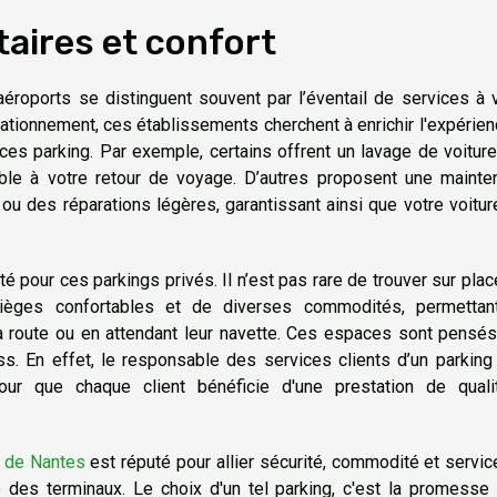
aires et confort
éroports se distinguent souvent par l’éventail de services à 
tationnement, ces établissements cherchent à enrichir l'expérie
ices parking. Par exemple, certains offrent un lavage de voitur
ble à votre retour de voyage. D’autres proposent une mainte
e ou des réparations légères, garantissant ainsi que votre voitur
té pour ces parkings privés. Il n’est pas rare de trouver sur pla
sièges confortables et de diverses commodités, permettan
 route ou en attendant leur navette. Ces espaces sont pensés
s. En effet, le responsable des services clients d’un parking
our que chaque client bénéficie d'une prestation de quali
t de Nantes
est réputé pour allier sécurité, commodité et servi
e des terminaux. Le choix d'un tel parking, c'est la promesse