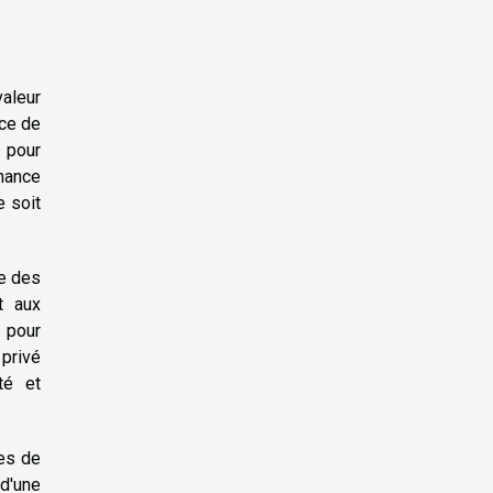
valeur
nce de
e pour
nance
e soit
ce des
t aux
 pour
 privé
té et
ces de
 d'une