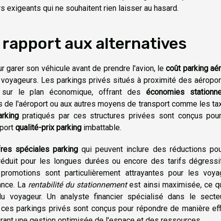
rs exigeants qui ne souhaitent rien laisser au hasard.
rapport aux alternatives
r garer son véhicule avant de prendre l'avion, le
coût parking aé
 voyageurs. Les parkings privés situés à proximité des aéropo
 sur le plan économique, offrant des
économies stationn
els de l'aéroport ou aux autres moyens de transport comme les ta
arking
pratiqués par ces structures privées sont conçus pour
pport
qualité-prix parking
imbattable.
fres spéciales parking
qui peuvent inclure des réductions pou
x réduit pour les longues durées ou encore des tarifs dégress
s promotions sont particulièrement attrayantes pour les voya
vance. La
rentabilité du stationnement
est ainsi maximisée, ce q
u voyageur. Un analyste financier spécialisé dans le secte
e ces parkings privés sont conçus pour répondre de manière ef
ant une gestion optimisée de l'espace et des ressources.