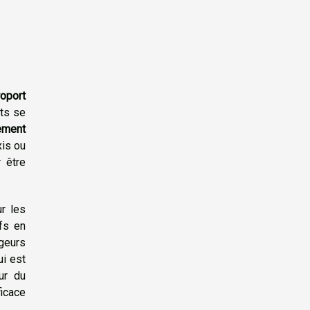
roport
rts se
ement
xis ou
 être
r les
ifs en
geurs
ui est
ur du
ficace