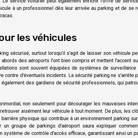
Le service voiturier peut également enrichir l'offre de servic
icule à un professionnel dès leur arrivée au parking et de se 
tracas.
our les véhicules
ing sécurisé, surtout lorsqu'il s'agit de laisser son véhicule p
 abords des aéroports l'ont bien compris et mettent l'accent s
allations sont souvent équipées de systèmes de surveillance 
 contre d'éventuels incidents. La sécurité parking ne s'arrête p
également des gardiens de sécurité professionnels, qui patrou
 primordial, non seulement pour décourager les mauvaises inten
 retrouver aisément leur véhicule à tout moment. De plus, les cl
 barrière physique qui contribue à un environnement parking sur
our un groupe de parkings d’aéroport saura expliquer commen
un système de contrôle d'accès efficace, garantissant ainsi un p