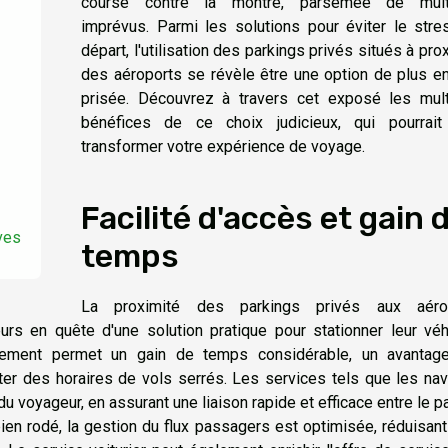
course contre la montre, parsemée de mult
imprévus. Parmi les solutions pour éviter le stre
départ, l'utilisation des parkings privés situés à pro
des aéroports se révèle être une option de plus e
prisée. Découvrez à travers cet exposé les mult
bénéfices de ce choix judicieux, qui pourrait
transformer votre expérience de voyage.
Facilité d'accès et gain 
ves
temps
La proximité des parkings privés aux aéro
rs en quête d'une solution pratique pour stationner leur véhi
nement permet un gain de temps considérable, un avantag
cter des horaires de vols serrés. Les services tels que les na
du voyageur, en assurant une liaison rapide et efficace entre le p
ien rodé, la gestion du flux passagers est optimisée, réduisant