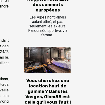
es, en
des sommets
rendre
européens
Les Alpes n’ont jamais
autant attiré, et pas
seulement les skieurs.
Randonnée sportive, via
ferrata...
endant
ur des
24/7,
as là,
illent
tions,
Vous cherchez une
ôtures
location haut de
veillé
gamme ? Dans les
t ces
Vosges, Glam88 est
arking
celle qu’il vous faut !