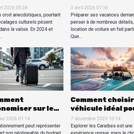
sonnel : quand le
location de voit
let 2026 00:28
3 avril 2026 01:16
paysement
pour vos vacance
s croit anecdotiques, pourtant
Préparer ses vacances dema
onne le voyageur
écalages culturels pèsent
penser à de nombreux détails, 
dans la valise. En 2024 et
location de voiture en fait parti
..
Que...
mment
Comment choisir
nomiser sur le
véhicule idéal po
tionnement lors
votre séjour en
vier 2026 01:14
7 décembre 2025 10:14
vos voyages ?
Caraïbes ?
ationnement peut représenter
Explorer les Caraïbes est une
art non négligeable du budget
expérience unique, mais le ch