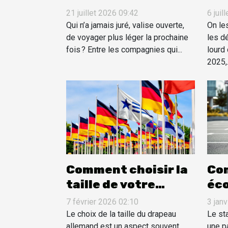
pour faire sa valise
per
21 juillet 2026 09:42
6 juil
sans stress
dé
Qui n’a jamais juré, valise ouverte,
On le
de voyager plus léger la prochaine
faç
les d
fois ? Entre les compagnies qui...
lourd 
2025,.
Comment choisir la
Co
taille de votre
éco
drapeau allemand
sta
7 février 2026 02:10
3 jan
pour différents
de 
Le choix de la taille du drapeau
Le st
allemand est un aspect souvent
une p