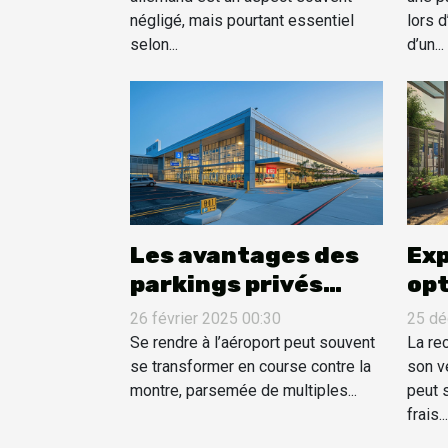
usages ?
négligé, mais pourtant essentiel
lors d
selon...
d’un...
Les avantages des
Exp
parkings privés
opt
proches des
st
26 février 2025 00:30
25 dé
aéroports
éc
Se rendre à l’aéroport peut souvent
La re
se transformer en course contre la
l'a
son v
montre, parsemée de multiples...
peut 
frais...