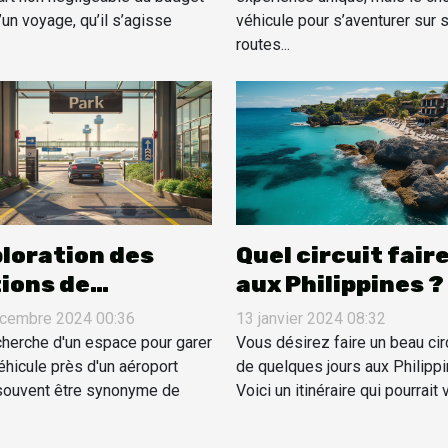
’un voyage, qu’il s’agisse
véhicule pour s’aventurer sur 
routes...
Quel circuit fair
loration des
aux Philippines ?
ions de
ationnement
13 janvier 2024 08:32
cembre 2024 00:36
onomique près de
Vous désirez faire un beau cir
cherche d'un espace pour garer
de quelques jours aux Philippi
éroport
éhicule près d'un aéroport
Voici un itinéraire qui pourrait v
souvent être synonyme de