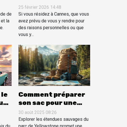
ures
Cannes, réservez un
25 février 2026 14:48
s ?
VTC avec cette
nde de
Si vous résidez à Cannes, que vous
et la
société privée !
avez prévu de vous y rendre pour
e.
des raisons personnelles ou que
vous y...
 le
Comment préparer
ur
son sac pour une
aventure à
30 août 2025 08:26
Yellowstone ?
Explorer les étendues sauvages du
oix du
parc de Yellowstone promet une