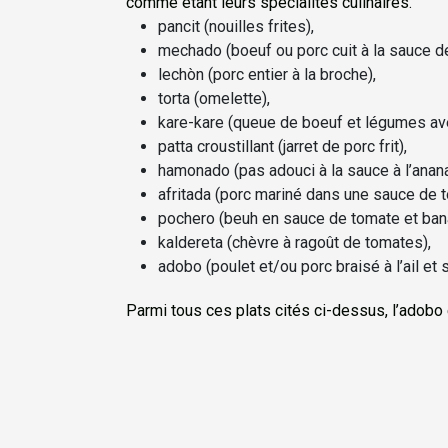
comme étant leurs spécialités culinaires.
pancit (nouilles frites),
mechado (boeuf ou porc cuit à la sauce d
lechòn (porc entier à la broche),
torta (omelette),
kare-kare (queue de boeuf et légumes ave
patta croustillant (jarret de porc frit),
hamonado (pas adouci à la sauce à l’anana
afritada (porc mariné dans une sauce de
pochero (beuh en sauce de tomate et ban
kaldereta (chèvre à ragoût de tomates),
adobo (poulet et/ou porc braisé à l’ail et 
Parmi tous ces plats cités ci-dessus, l’adobo es