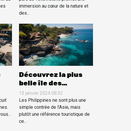
ses
immersion au cœur de la nature et
des...
e
Découvrez la plus
belle île des
Philippines
13 janvier 2024 08:32
cuit
Les Philippines ne sont plus une
nes.
simple contrée de l’Asie, mais
ous...
plutôt une référence touristique de
ce...